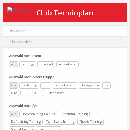
Club Terminplan
Kalender
Listenansicht
Auswahl nach Event
Alle
Trainings
Heimspiel
Auswärtsspiel
Auswahl nach Altersgruppe
Alle
Eisplanung
Club
Goalie-Training
Hockeyschule
U9
U12
U14
U16
1. Mannschaft
Auswahl nach Art
Alle
Trockentraining Training
Eistraining Training
Krafttraining Training
Team Event Training
Theorie Training
Spezial Training
Import Training