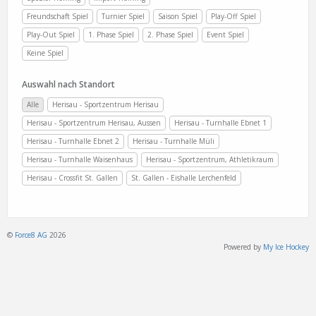
Freundschaft Spiel
Turnier Spiel
Saison Spiel
Play-Off Spiel
Play-Out Spiel
1. Phase Spiel
2. Phase Spiel
Event Spiel
Keine Spiel
Auswahl nach Standort
Alle
Herisau - Sportzentrum Herisau
Herisau - Sportzentrum Herisau, Aussen
Herisau - Turnhalle Ebnet 1
Herisau - Turnhalle Ebnet 2
Herisau - Turnhalle Müli
Herisau - Turnhalle Waisenhaus
Herisau - Sportzentrum, Athletikraum
Herisau - Crossfit St. Gallen
St. Gallen - Eishalle Lerchenfeld
©
Force8 AG
2026
Powered by
My Ice Hockey