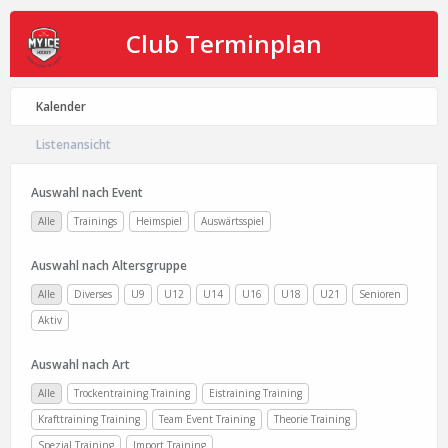
Club Terminplan
Kalender
Listenansicht
Auswahl nach Event
Alle
Trainings
Heimspiel
Auswärtsspiel
Auswahl nach Altersgruppe
Alle
Diverses
U9
U12
U14
U16
U18
U21
Senioren
Aktiv
Auswahl nach Art
Alle
Trockentraining Training
Eistraining Training
Krafttraining Training
Team Event Training
Theorie Training
Spezial Training
Import Training