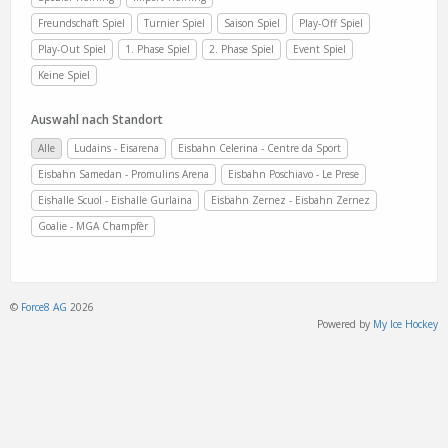
Freundschaft Spiel
Turnier Spiel
Saison Spiel
Play-Off Spiel
Play-Out Spiel
1. Phase Spiel
2. Phase Spiel
Event Spiel
Keine Spiel
Auswahl nach Standort
Alle
Ludains - Eisarena
Eisbahn Celerina - Centre da Sport
Eisbahn Samedan - Promulins Arena
Eisbahn Poschiavo - Le Prese
Eishalle Scuol - Eishalle Gurlaina
Eisbahn Zernez - Eisbahn Zernez
Goalie - MGA Champfèr
©
Force8 AG
2026
Powered by
My Ice Hockey