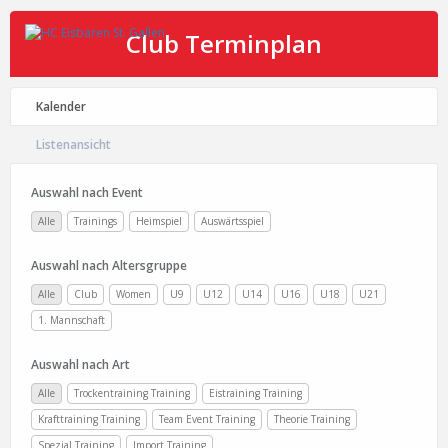
Club Terminplan
Kalender
Listenansicht
Auswahl nach Event
Alle
Trainings
Heimspiel
Auswärtsspiel
Auswahl nach Altersgruppe
Alle
Club
Women
U9
U12
U14
U16
U18
U21
1. Mannschaft
Auswahl nach Art
Alle
Trockentraining Training
Eistraining Training
Krafttraining Training
Team Event Training
Theorie Training
Spezial Training
Import Training