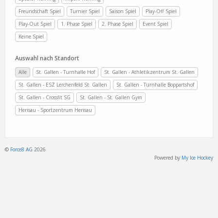
Freundschaft Spiel
Turnier Spiel
Saison Spiel
Play-Off Spiel
Play-Out Spiel
1. Phase Spiel
2. Phase Spiel
Event Spiel
Keine Spiel
Auswahl nach Standort
Alle
St. Gallen - Turnhalle Hof
St. Gallen - Athletikzentrum St. Gallen
St. Gallen - ESZ Lerchenfeld St. Gallen
St. Gallen - Turnhalle Boppartshof
St. Gallen - Crossfit SG
St. Gallen - St. Gallen Gym
Herisau - Sportzentrum Herisau
©
Force8 AG
2026
Powered by
My Ice Hockey