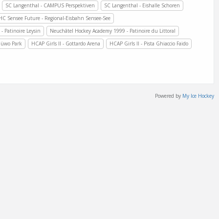
SC Langenthal - CAMPUS Perspektiven
SC Langenthal - Eishalle Schoren
HC Sensee Future - Regional-Eisbahn Sensee-See
 - Patinoire Leysin
Neuchâtel Hockey Academy 1999 - Patinoire du Littoral
hüwo Park
HCAP Girls II - Gottardo Arena
HCAP Girls II - Pista Ghiaccio Faido
Powered by
My Ice Hockey