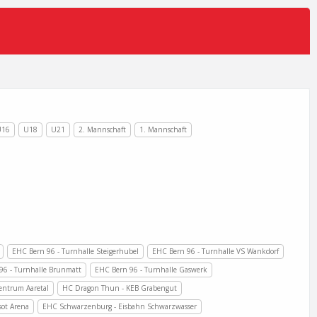
U16
U18
U21
2. Mannschaft
1. Mannschaft
EHC Bern 96 - Turnhalle Steigerhubel
EHC Bern 96 - Turnhalle VS Wankdorf
96 - Turnhalle Brunmatt
EHC Bern 96 - Turnhalle Gaswerk
entrum Aaretal
HC Dragon Thun - KEB Grabengut
ssot Arena
EHC Schwarzenburg - Eisbahn Schwarzwasser