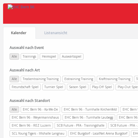
Kalender
Listenansicht
Auswahl nach Event
Alle
Trainings
Heimspiel
Auswärtsspiel
Auswahl nach Art
Alle
Trockentraining Training
Eistraining Training
Krafttraining Training
T
Freundschaft Spiel
Turnier Spiel
Saison Spiel
Play-Off Spiel
Play-Out Spie
Auswahl nach Standort
Alle
EHC Bern 96 - Ka-We-De
EHC Bern 96 - Turnhalle Kirchenfeld
EHC Bern 
EHC Bern 96 - Weyermannshaus
EHC Bern 96 - Turnhalle Laubegg
EHC Bern 96 
EHC Bern 96 - REZ Luzern
SCB Future - PFA - Trainingshalle
SCB Future - PFA - 
SCL Young Tigers - Ilfishalle Langnau
EHC Burgdorf - LocalNet Arena Burgdorf
EHC