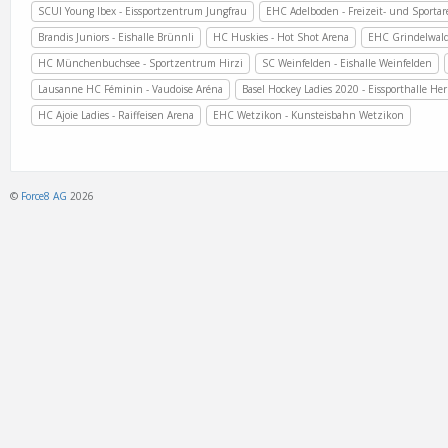
SCUI Young Ibex - Eissportzentrum Jungfrau
EHC Adelboden - Freizeit- und Sporta
Brandis Juniors - Eishalle Brünnli
HC Huskies - Hot Shot Arena
EHC Grindelwald
HC Münchenbuchsee - Sportzentrum Hirzi
SC Weinfelden - Eishalle Weinfelden
Lausanne HC Féminin - Vaudoise Aréna
Basel Hockey Ladies 2020 - Eissporthalle Her
HC Ajoie Ladies - Raiffeisen Arena
EHC Wetzikon - Kunsteisbahn Wetzikon
©
Force8 AG
2026