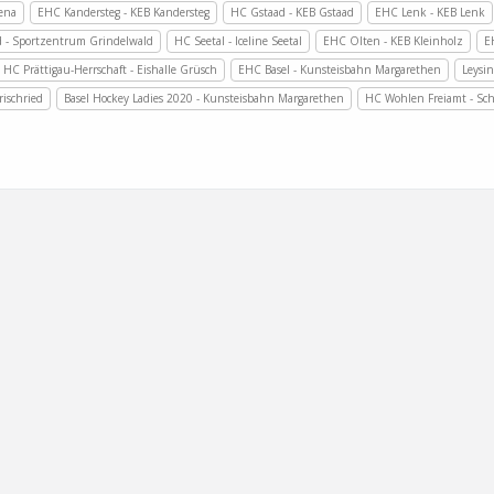
rena
EHC Kandersteg - KEB Kandersteg
HC Gstaad - KEB Gstaad
EHC Lenk - KEB Lenk
 - Sportzentrum Grindelwald
HC Seetal - Iceline Seetal
EHC Olten - KEB Kleinholz
E
HC Prättigau-Herrschaft - Eishalle Grüsch
EHC Basel - Kunsteisbahn Margarethen
Leysin
rischried
Basel Hockey Ladies 2020 - Kunsteisbahn Margarethen
HC Wohlen Freiamt - Sc