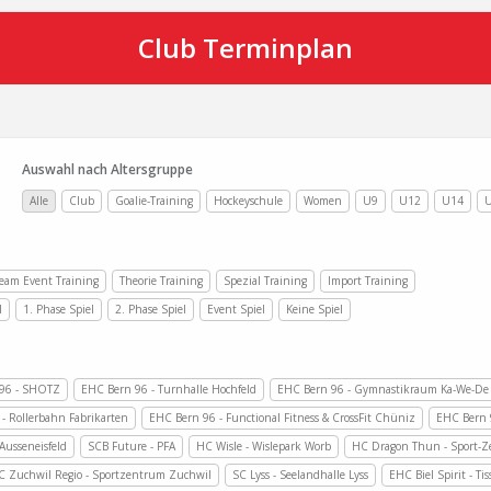
Club Terminplan
Auswahl nach Altersgruppe
Alle
Club
Goalie-Training
Hockeyschule
Women
U9
U12
U14
eam Event Training
Theorie Training
Spezial Training
Import Training
l
1. Phase Spiel
2. Phase Spiel
Event Spiel
Keine Spiel
96 - SHOTZ
EHC Bern 96 - Turnhalle Hochfeld
EHC Bern 96 - Gymnastikraum Ka-We-De
- Rollerbahn Fabrikarten
EHC Bern 96 - Functional Fitness & CrossFit Chüniz
EHC Bern 
Ausseneisfeld
SCB Future - PFA
HC Wisle - Wislepark Worb
HC Dragon Thun - Sport-Z
 Zuchwil Regio - Sportzentrum Zuchwil
SC Lyss - Seelandhalle Lyss
EHC Biel Spirit - Ti